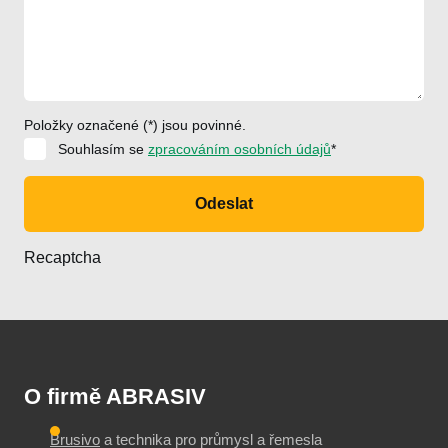
Položky označené (*) jsou povinné.
Souhlasím se
zpracováním osobních údajů
*
Odeslat
Recaptcha
O firmě ABRASIV
Brusivo
a technika pro průmysl a řemesla