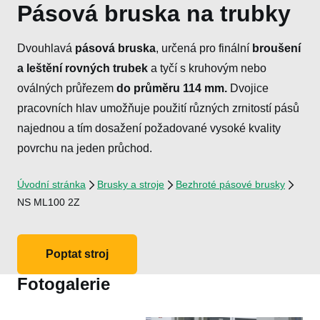
Pásová bruska na trubky
Dvouhlavá
pásová bruska
, určená pro finální
broušení
a leštění rovných trubek
a tyčí s kruhovým nebo
oválných průřezem
do průměru 114 mm.
Dvojice
pracovních hlav umožňuje použití různých zrnitostí pásů
najednou a tím dosažení požadované vysoké kvality
povrchu na jeden průchod.
Úvodní stránka
Brusky a stroje
Bezhroté pásové brusky
NS ML100 2Z
Poptat stroj
Fotogalerie