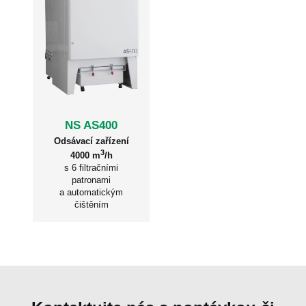
průměr vývodů pro
100 mm (2x)
odsávání
900 x 1150 x 1300
celkové rozměry
mm
hmotnost
430 kg
NS AS400
Odsávací zařízení
3
4000 m
/h
s 6 filtračními
patronami
a automatickým
čištěním