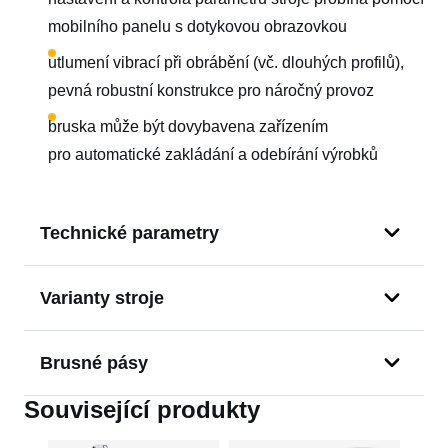
mobilního panelu s dotykovou obrazovkou
utlumení vibrací při obrábění (vč. dlouhých profilů),
pevná robustní konstrukce pro náročný provoz
bruska může být dovybavena zařízením
pro automatické zakládání a odebírání výrobků
Technické parametry
průměr obrobku
10 - 114 mm
Varianty stroje
Pro obrábění rovných trubek a tyčí o průměru do
počet obráběcích
2
Brusné pásy
jednotek
114 mm za sucha:
Související produkty
Brusné pásy
pro brusku NS ML100 3Z si můžete
rozměry brusných
50 x 940 mm (4x)
objednat přímo v našem
eshopu
Počet obráběcích
. Vyrobíme vám je
pásů
Model