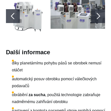
Další informace
díky planetárnímu pohybu pásů se obrobek nemusí
otáčet
automatický posuv obrobku pomocí válečkových
podavačů
obrábění
za sucha
, použitá technologie zabraňuje
nadměrnému zahřívání obrobku
nastavení a kontrola parametrů stroje probíhá pomocí