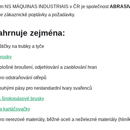
ím NS MÁQUINAS INDUSTRIAIS v ČR je společnost
ABRASIV,
aše zákaznické poptávky a požadavky.
ahrnuje zejména:
tičky na trubky a tyče
brusky
plošné broušení, odjehlování a zaoblování hran
pro odstraňování otřepů
ouhými pásy pro nestandardní tvary svařenců
 a širokopásové brusky
 a kartáčovačky
ro nerezové materiály, běžné oceli a neželezné materiály (hliník