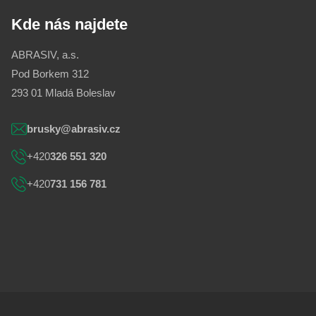
Kde nás najdete
ABRASIV, a.s.
Pod Borkem 312
293 01 Mladá Boleslav
brusky@abrasiv.cz
+420
326 551 320
+420
731 156 781