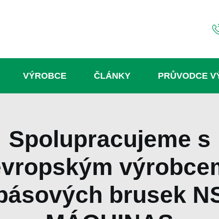
VÝROBCE
ČLÁNKY
PRŮVODCE V
Spolupracujeme s
evropským výrobce
pásových brusek N