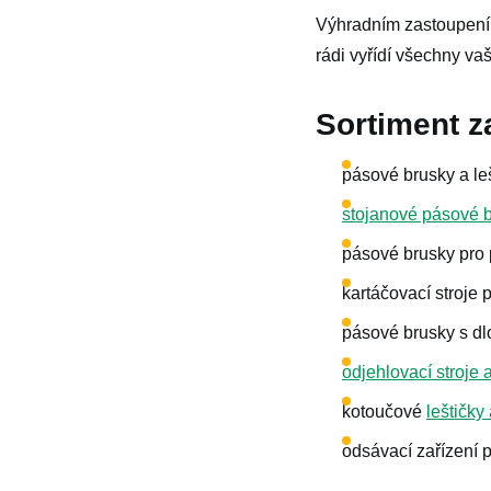
Výhradním zastoupen
rádi vyřídí všechny v
Sortiment z
pásové brusky a leš
stojanové pásové 
pásové brusky pro 
kartáčovací stroje 
pásové brusky s dl
odjehlovací stroje
kotoučové
leštičky
odsávací zařízení p