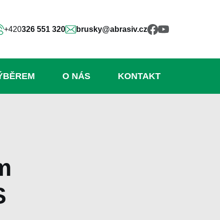
+420
326 551 320
brusky@abrasiv.cz
ÝBĚREM
O NÁS
KONTAKT
m
S