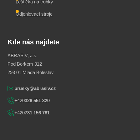
Leštička na trubky
Odjehlovací stroje
Kde nás najdete
ABRASIV, a.s.
Pod Borkem 312
293 01 Mladá Boleslav
brusky@abrasiv.cz
+420
326 551 320
+420
731 156 781