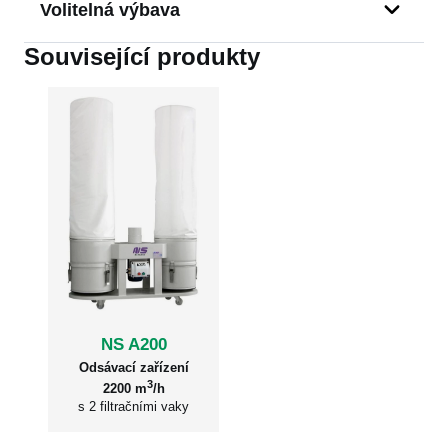
Leštící / kartáčovací
Volitelná výbava
jednotky
Související produkty
motor se zvýšeným výkonem 5,5 kW a regulací
počet jednotek
2
otáček
max. rozměry
ø 500 x 100 mm (2x)
kotouče / kartáče
max. obvodová
30 m/s
rychlost kotouče
příkon motoru
4 kW
Celkové parametry
NS A200
stroje
Odsávací zařízení
3
2200 m
/h
celkový příkon
4 kW
s 2 filtračními vaky