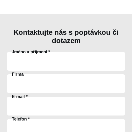
proud
9A
vývody pro odsávání
ø 120 mm (2x)
Kontaktujte nás s poptávkou či
1250 x 650 x 1200
celkové rozměry
mm
dotazem
Jméno a příjmení
hmotnost
260 kg
Firma
E-mail
Telefon