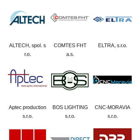
ALTECH, spol. s
COMTES FHT
ELTRA, s.r.o.
r.o.
a.s.
Aptec production
BOS LIGHTING
CNC-MORAVIA
s.r.o.
s.r.o.
s.r.o.