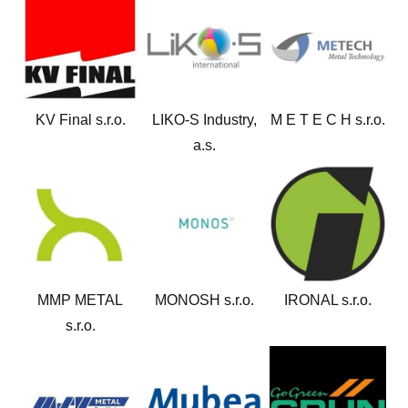
KV Final s.r.o.
LIKO-S Industry,
M E T E C H s.r.o.
a.s.
MMP METAL
MONOSH s.r.o.
IRONAL s.r.o.
s.r.o.