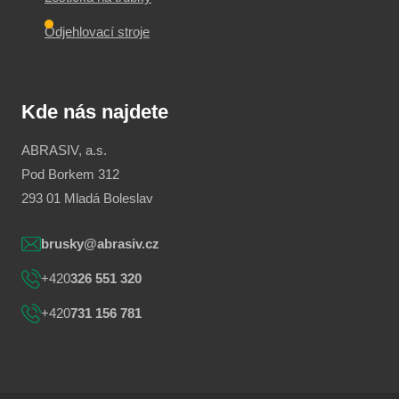
Odjehlovací stroje
Kde nás najdete
ABRASIV, a.s.
Pod Borkem 312
293 01 Mladá Boleslav
brusky@abrasiv.cz
+420
326 551 320
+420
731 156 781