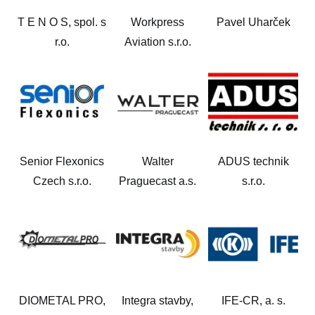
T E N O S, spol. s
Workpress
Pavel Uharček
r.o.
Aviation s.r.o.
Senior Flexonics
Walter
ADUS technik
Czech s.r.o.
Praguecast a.s.
s.r.o.
DIOMETAL PRO,
Integra stavby,
IFE-CR, a. s.