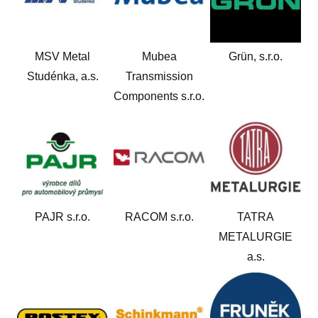
MSV Metal
Mubea
Grün, s.r.o.
Studénka, a.s.
Transmission
Components s.r.o.
PAJR s.r.o.
RACOM s.r.o.
TATRA
METALURGIE
a.s.