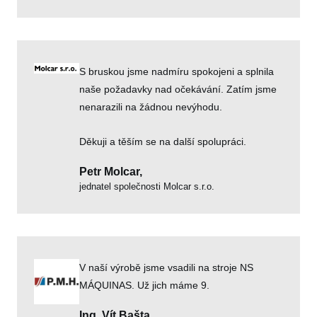
S bruskou jsme nadmíru spokojeni a splnila
naše požadavky nad očekávání. Zatím jsme
nenarazili na žádnou nevýhodu.
Děkuji a těším se na další spolupráci.
Petr Molcar,
jednatel společnosti Molcar s.r.o.
V naší výrobě jsme vsadili na stroje NS
MÁQUINAS. Už jich máme 9.
Ing. Vít Bašta,