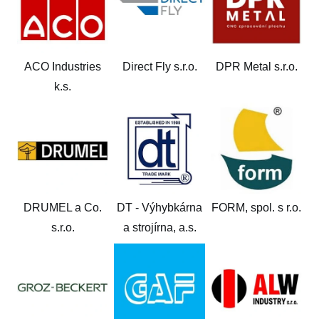
ACO Industries
Direct Fly s.r.o.
DPR Metal s.r.o.
k.s.
DRUMEL a Co.
DT - Výhybkárna
FORM, spol. s r.o.
s.r.o.
a strojírna, a.s.