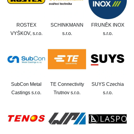
ROSTEX
SCHINKMANN
FRUNĚK INOX
VYŠKOV, s.r.o.
s.r.o.
s.r.o.
SubCon Metal
TE Connectivity
SUYS Czechia
Castings s.r.o.
Trutnov s.r.o.
s.r.o.